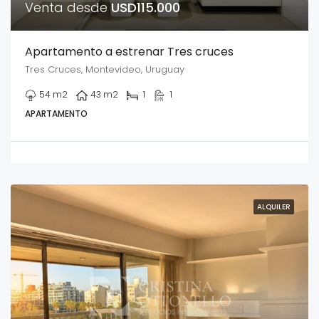
Venta desde
USD115.000
Apartamento a estrenar Tres cruces
Tres Cruces, Montevideo, Uruguay
54
m2
43
m2
1
1
APARTAMENTO
ALQUILER