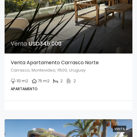
Venta
USD345.000
Venta Apartamento Carrasco Norte
Carrasco, Montevideo, 11500, Uruguay
113
m2
75
m2
2
2
APARTAMENTO
VENTA