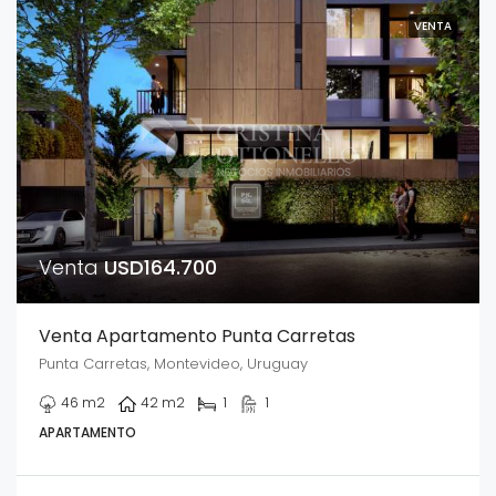
VENTA
Venta
USD164.700
Venta Apartamento Punta Carretas
Punta Carretas, Montevideo, Uruguay
46
m2
42
m2
1
1
APARTAMENTO