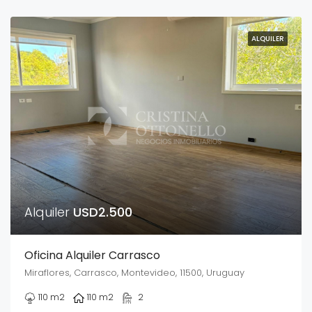
ALQUILER
Alquiler
USD2.500
Oficina Alquiler Carrasco
Miraflores, Carrasco, Montevideo, 11500, Uruguay
110
m2
110
m2
2