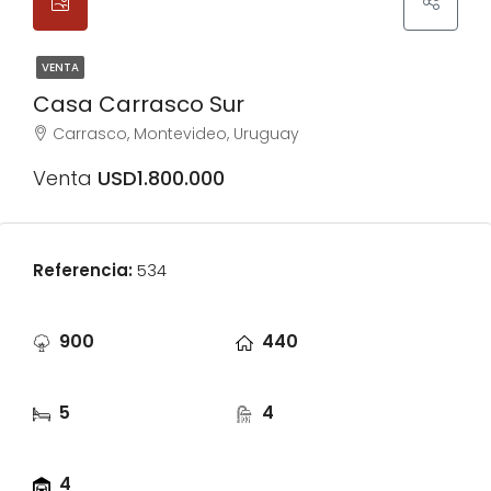
VENTA
Casa Carrasco Sur
Carrasco, Montevideo, Uruguay
Venta
USD1.800.000
Referencia:
534
900
440
Lot m2
m2
5
4
Dormitorios
Baños
4