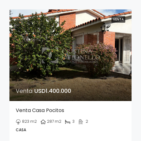
VENTA
Venta
USD1.400.000
Venta Casa Pocitos
823
m2
287
m2
3
2
CASA