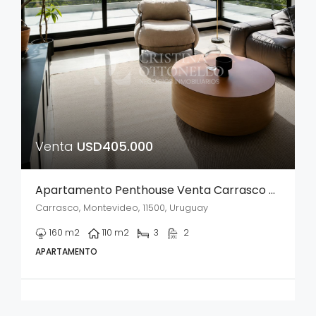
Venta
USD405.000
Apartamento Penthouse Venta Carrasco Este 3 Dorm Terraza Exclusiva Con Parrillero
Carrasco, Montevideo, 11500, Uruguay
160
m2
110
m2
3
2
APARTAMENTO