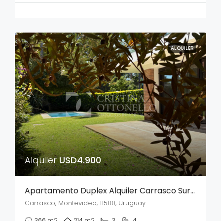
ALQUILER
Alquiler
USD4.900
Apartamento Duplex Alquiler Carrasco Sur Barbaoca y piscina exclusiva
Carrasco, Montevideo, 11500, Uruguay
366
m2
214
m2
3
4