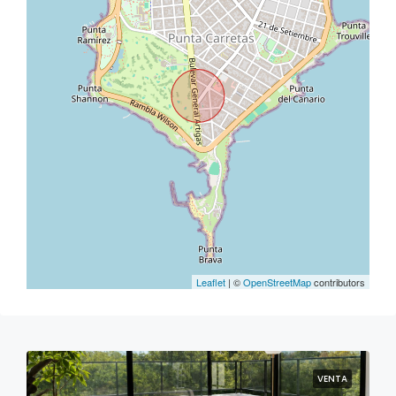
Leaflet
| ©
OpenStreetMap
contributors
VENTA