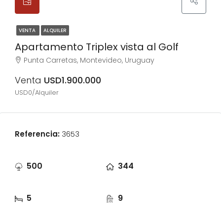
VENTA
ALQUILER
Apartamento Triplex vista al Golf
Punta Carretas, Montevideo, Uruguay
Venta
USD1.900.000
USD0/Alquiler
Referencia:
3653
500
344
Lot m2
m2
5
9
Dormitorios
Baños